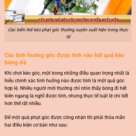
Các biến thể
kèo phạt góc
thường xuyên xuất hiện trong thực
tế
Các tình huống góc được tính vào kết quả kèo
bóng đá
Khi chơi kèo góc, một trong những điều quan trọng nhất là
hiểu chính xác tình huống nào được tính là một quả góc
hợp lệ. Nhiều người mới thường chỉ nhìn thấy bóng đi hết
biên ngang là nghĩ được tính, nhưng thực tế luật lệ chi tiết
hơn thế rất nhiều.
Để một quả phạt góc được công nhận thì phải thỏa mãn
hai điều kiện cơ bản như sau: