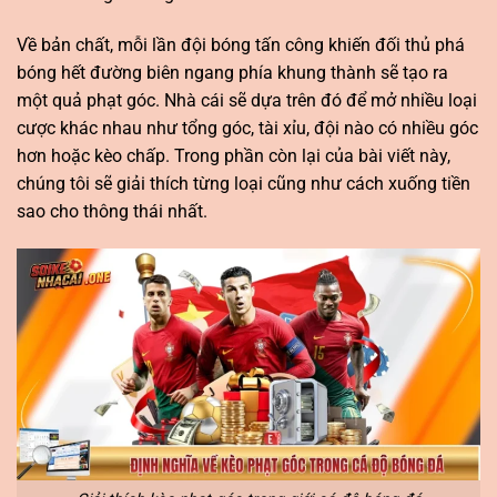
Về bản chất, mỗi lần đội bóng tấn công khiến đối thủ phá
bóng hết đường biên ngang phía khung thành sẽ tạo ra
một quả phạt góc. Nhà cái sẽ dựa trên đó để mở nhiều loại
cược khác nhau như tổng góc, tài xỉu, đội nào có nhiều góc
hơn hoặc kèo chấp. Trong phần còn lại của bài viết này,
chúng tôi sẽ giải thích từng loại cũng như cách xuống tiền
sao cho thông thái nhất.