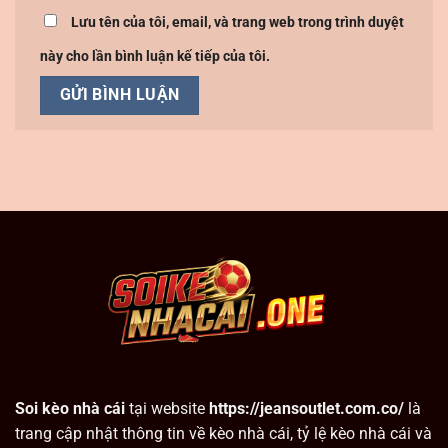
Lưu tên của tôi, email, và trang web trong trình duyệt
này cho lần bình luận kế tiếp của tôi.
Soi kèo nhà cái
tại website
https://jeansoutlet.com.co/
là
trang cập nhật thông tin về kèo nhà cái, tỷ lệ kèo nhà cái và