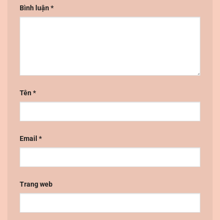
Bình luận
*
Tên
*
Email
*
Trang web