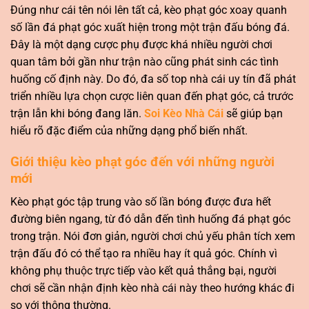
Đúng như cái tên nói lên tất cả, kèo phạt góc xoay quanh
số lần đá phạt góc xuất hiện trong một trận đấu bóng đá.
Đây là một dạng cược phụ được khá nhiều người chơi
quan tâm bởi gần như trận nào cũng phát sinh các tình
huống cố định này. Do đó, đa số top nhà cái uy tín đã phát
triển nhiều lựa chọn cược liên quan đến phạt góc, cả trước
trận lẫn khi bóng đang lăn.
Soi Kèo Nhà Cái
sẽ giúp bạn
hiểu rõ đặc điểm của những dạng phổ biến nhất.
Giới thiệu kèo phạt góc đến với những người
mới
Kèo phạt góc tập trung vào số lần bóng được đưa hết
đường biên ngang, từ đó dẫn đến tình huống đá phạt góc
trong trận. Nói đơn giản, người chơi chủ yếu phân tích xem
trận đấu đó có thể tạo ra nhiều hay ít quả góc. Chính vì
không phụ thuộc trực tiếp vào kết quả thắng bại, người
chơi sẽ cần nhận định kèo nhà cái này theo hướng khác đi
so với thông thường.