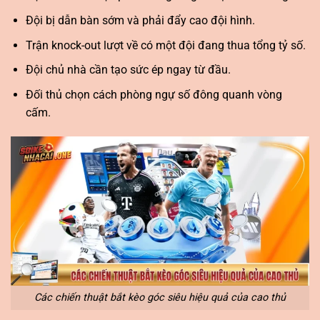
Đội bị dẫn bàn sớm và phải đẩy cao đội hình.
Trận knock-out lượt về có một đội đang thua tổng tỷ số.
Đội chủ nhà cần tạo sức ép ngay từ đầu.
Đối thủ chọn cách phòng ngự số đông quanh vòng
cấm.
Các chiến thuật bắt kèo góc siêu hiệu quả của cao thủ