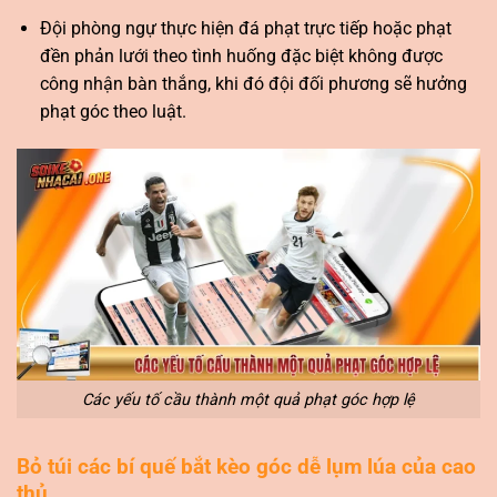
Đội phòng ngự thực hiện đá phạt trực tiếp hoặc phạt
đền phản lưới theo tình huống đặc biệt không được
công nhận bàn thắng, khi đó đội đối phương sẽ hưởng
phạt góc theo luật.
Các yếu tố cầu thành một quả phạt góc hợp lệ
Bỏ túi các bí quế bắt kèo góc dễ lụm lúa của cao
thủ