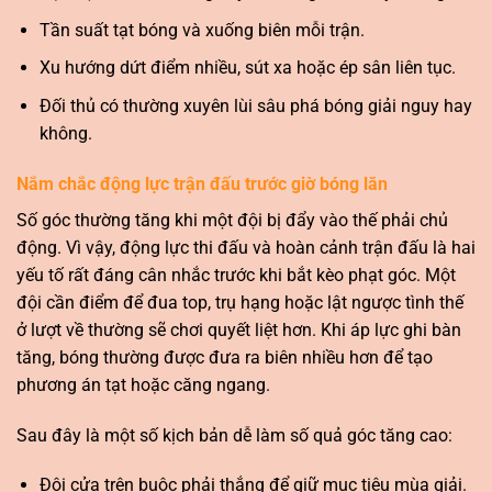
Tần suất tạt bóng và xuống biên mỗi trận.
Xu hướng dứt điểm nhiều, sút xa hoặc ép sân liên tục.
Đối thủ có thường xuyên lùi sâu phá bóng giải nguy hay
không.
Nắm chắc động lực trận đấu trước giờ bóng lăn
Số góc thường tăng khi một đội bị đẩy vào thế phải chủ
động. Vì vậy, động lực thi đấu và hoàn cảnh trận đấu là hai
yếu tố rất đáng cân nhắc trước khi bắt kèo phạt góc. Một
đội cần điểm để đua top, trụ hạng hoặc lật ngược tình thế
ở lượt về thường sẽ chơi quyết liệt hơn. Khi áp lực ghi bàn
tăng, bóng thường được đưa ra biên nhiều hơn để tạo
phương án tạt hoặc căng ngang.
Sau đây là một số kịch bản dễ làm số quả góc tăng cao:
Đội cửa trên buộc phải thắng để giữ mục tiêu mùa giải.