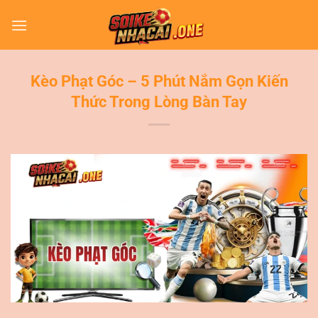
Chuyển
đến
nội
dung
Kèo Phạt Góc – 5 Phút Nắm Gọn Kiến
Thức Trong Lòng Bàn Tay