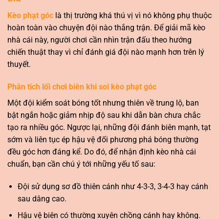
Kèo phạt góc
là thị trường khá thú vị vì nó không phụ thuộc
hoàn toàn vào chuyện đội nào thắng trận. Để giải mã kèo
nhà cái này, người chơi cần nhìn trận đấu theo hướng
chiến thuật thay vì chỉ đánh giá đội nào mạnh hơn trên lý
thuyết.
Phân tích lối chơi biên khi soi kèo phạt góc
Một đội kiểm soát bóng tốt nhưng thiên về trung lộ, ban
bật ngắn hoặc giảm nhịp độ sau khi dẫn bàn chưa chắc
tạo ra nhiều góc. Ngược lại, những đội đánh biên mạnh, tạt
sớm và liên tục ép hậu vệ đối phương phá bóng thường
đều góc hơn đáng kể. Do đó, để nhận định kèo nhà cái
chuẩn, bạn cần chú ý tới những yếu tố sau:
Đội sử dụng sơ đồ thiên cánh như 4-3-3, 3-4-3 hay cánh
sau dâng cao.
Hậu vệ biên có thường xuyên chồng cánh hay không.