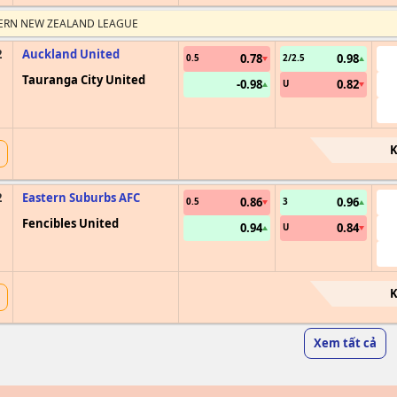
ERN NEW ZEALAND LEAGUE
2
Auckland United
0.78
0.98
0.5
2/2.5
Tauranga City United
-0.98
0.82
U
K
2
Eastern Suburbs AFC
0.86
0.96
0.5
3
Fencibles United
0.94
0.84
U
K
Xem tất cả