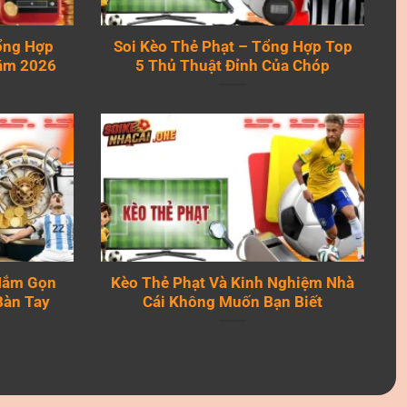
ổng Hợp
Soi Kèo Thẻ Phạt – Tổng Hợp Top
Năm 2026
5 Thủ Thuật Đỉnh Của Chóp
 Nắm Gọn
Kèo Thẻ Phạt Và Kinh Nghiệm Nhà
Bàn Tay
Cái Không Muốn Bạn Biết