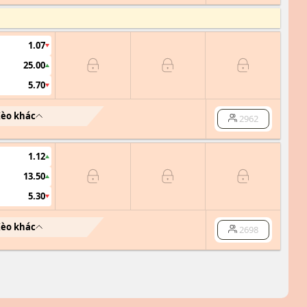
1.07
25.00
5.70
èo khác
2962
1.12
13.50
5.30
èo khác
2698