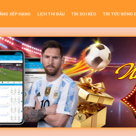
ẢNG XẾP HẠNG
LỊCH THI ĐẤU
TIN SOI KÈO
TIN TỨC BÓNG 
Đức
VĐQG Bồ Đào Nha
MLS Mỹ
VĐQG Nhật Bản
K-League Hàn Qu