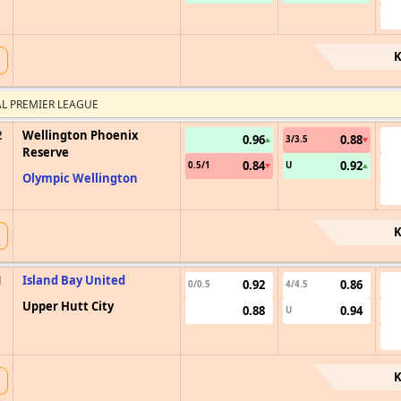
K
L PREMIER LEAGUE
2
Wellington Phoenix
0.96
0.88
3/3.5
Reserve
0.84
0.92
0.5/1
U
Olympic Wellington
K
1
Island Bay United
0.92
0.86
0/0.5
4/4.5
Upper Hutt City
0.88
0.94
U
K