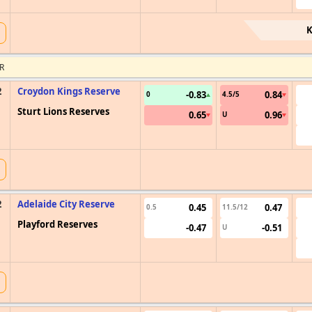
K
R
2
Croydon Kings Reserve
-0.83
0.84
0
4.5/5
Sturt Lions Reserves
0.65
0.96
U
2
Adelaide City Reserve
0.45
0.47
0.5
11.5/12
Playford Reserves
-0.47
-0.51
U