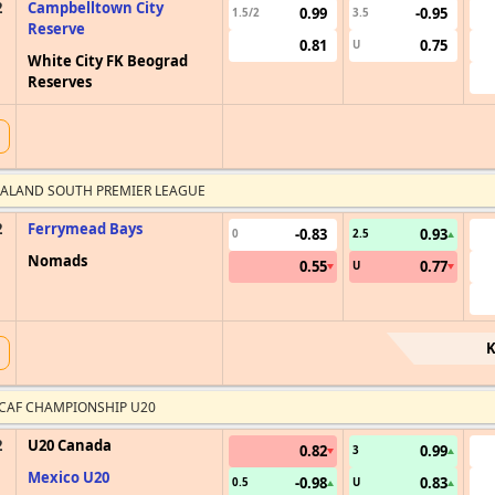
2
Campbelltown City
0.99
-0.95
1.5/2
3.5
Reserve
0.81
0.75
U
White City FK Beograd
Reserves
ALAND SOUTH PREMIER LEAGUE
2
Ferrymead Bays
-0.83
0.93
0
2.5
Nomads
0.55
0.77
U
K
CAF CHAMPIONSHIP U20
2
U20 Canada
0.82
0.99
3
Mexico U20
-0.98
0.83
0.5
U