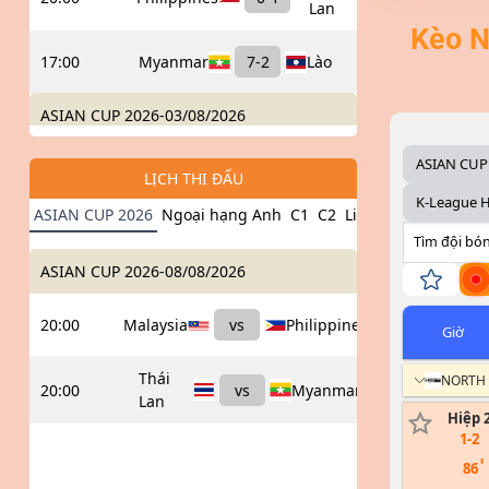
Lan
Kèo N
17:00
Myanmar
7
-
2
Lào
ASIAN CUP 2026
-
03/08/2026
Việt
ASIAN CUP
20:30
Indonesia
0
-
3
LỊCH THI ĐẤU
Nam
K-League 
ASIAN CUP 2026
Ngoại hạng Anh
C1
C2
Ligue 1
Hạng hai 
Đông
17:30
Campuchia
3
-
0
Timor
ASIAN CUP 2026
-
08/08/2026
ASIAN CUP 2026
-
01/08/2026
20:00
Malaysia
vs
Philippines
Giờ
Thái
20:00
2
-
0
Malaysia
Lan
Thái
NORTH 
20:00
vs
Myanmar
Lan
17:00
Lào
1
-
4
Philippines
Hiệp 
1-2
'
86
ASIAN CUP 2026
-
31/07/2026