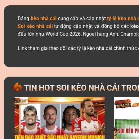
Bảng
kèo nhà cái
cung cấp và cập nhật
tỷ lệ kèo nhà 
Soi kèo nhà cái
tự động cập nhật và đồng bộ các
kèo
đấu lớn như World Cup 2026, Ngoại hạng Anh, Champi
Link tham gia theo dõi các tỷ lệ kèo nhà cái chính thức
nhất chính xác nhất cho mỗi trận đấu.
TIN HOT SOI KÈO NHÀ CÁI TR