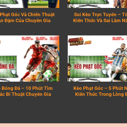
 Phạt Góc Và Chiến Thuật
Soi Kèo Trực Tuyến – T
Ăn Đậm Của Chuyên Gia
Kiến Thức Và Sai Lầm 
o Bóng Đá – 10 Phút Tìm
Kèo Phạt Góc – 5 Phút
ác Bí Thuật Chuyên Gia
Kiến Thức Trong Lòng 