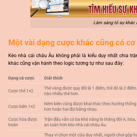
Làm sáng tỏ sự khác b
Một vài dạng cược khác cũng có cơ
Kèo nhà cái châu Âu không phải là kiểu duy nhất chia tr
khác cũng vận hành theo logic tương tự như sau đây:
Dạng cá cược
Giải thích
Thẻ vàng được quy đổi là 1 điểm, thẻ đỏ là 2 điểm
Cược thẻ 1×2
nào nhiều thẻ hơn.
Ném biên cũng được khai thác theo hướng thống kê
Cược biên 1×2
hơn hoặc hai đội bằng nhau.
Cược hòa được
Trận đấu vẫn có ba khả năng là thắng đội A, hòa, 
hoàn
an toàn hơn kèo nhà cái châu Âu.
Thay vì chọn một cửa duy nhất, người chơi gộp hai