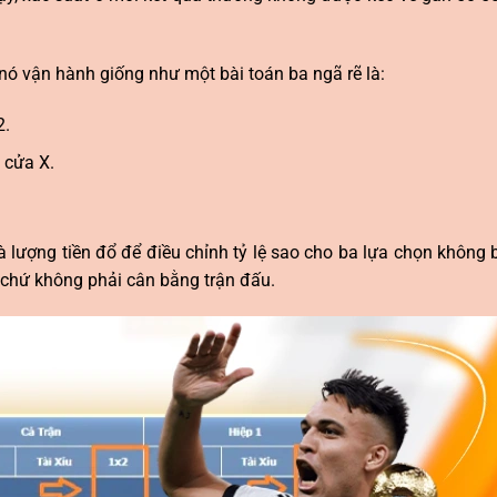
y nó vận hành giống như một bài toán ba ngã rẽ là:
2.
 cửa X.
 lượng tiền đổ để điều chỉnh tỷ lệ sao cho ba lựa chọn không b
n chứ không phải cân bằng trận đấu.