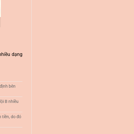
nhiều dạng
 định bên
ội B nhiều
 tiền, do đó