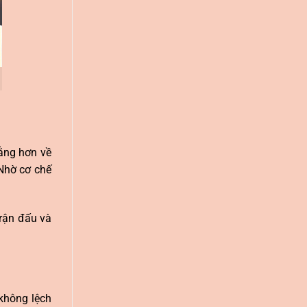
ằng hơn về
 Nhờ cơ chế
rận đấu và
không lệch