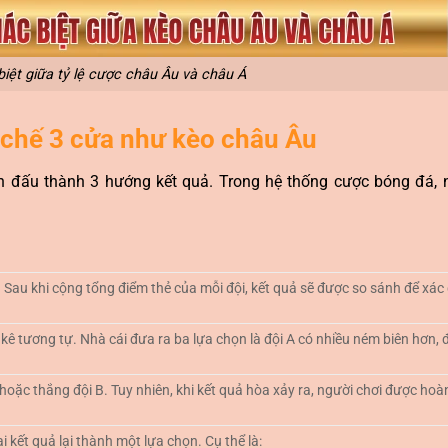
iệt giữa tỷ lệ cược châu Âu và châu Á
 chế 3 cửa như kèo châu Âu
ận đấu thành 3 hướng kết quả. Trong hệ thống cược bóng đá, 
. Sau khi cộng tổng điểm thẻ của mỗi đội, kết quả sẽ được so sánh để xác
 tương tự. Nhà cái đưa ra ba lựa chọn là đội A có nhiều ném biên hơn, đ
hoặc thắng đội B. Tuy nhiên, khi kết quả hòa xảy ra, người chơi được hoàn
 kết quả lại thành một lựa chọn. Cụ thể là: