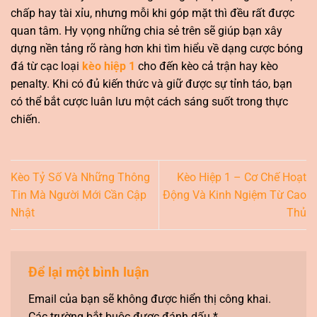
chấp hay tài xỉu, nhưng mỗi khi góp mặt thì đều rất được
quan tâm. Hy vọng những chia sẻ trên sẽ giúp bạn xây
dựng nền tảng rõ ràng hơn khi tìm hiểu về dạng cược bóng
đá từ cạc loại
kèo hiệp 1
cho đến kèo cả trận hay kèo
penalty. Khi có đủ kiến thức và giữ được sự tỉnh táo, bạn
có thể bắt cược luân lưu một cách sáng suốt trong thực
chiến.
Kèo Tỷ Số Và Những Thông
Kèo Hiệp 1 – Cơ Chế Hoạt
Tin Mà Người Mới Cần Cập
Động Và Kinh Ngiệm Từ Cao
Nhật
Thủ
Để lại một bình luận
Email của bạn sẽ không được hiển thị công khai.
Các trường bắt buộc được đánh dấu
*