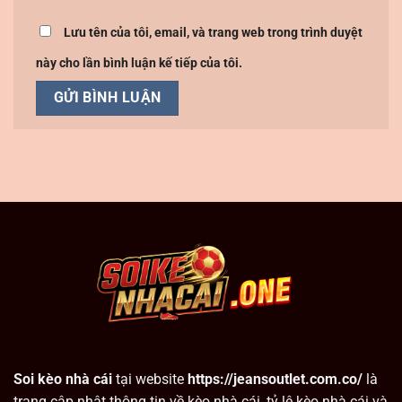
Lưu tên của tôi, email, và trang web trong trình duyệt
này cho lần bình luận kế tiếp của tôi.
Soi kèo nhà cái
tại website
https://jeansoutlet.com.co/
là
trang cập nhật thông tin về kèo nhà cái, tỷ lệ kèo nhà cái và