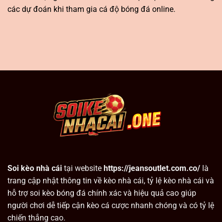
các dự đoán khi tham gia cá độ bóng đá online.
Soi kèo nhà cái
tại website
https://jeansoutlet.com.co/
là
trang cập nhật thông tin về kèo nhà cái, tỷ lệ kèo nhà cái và
hỗ trợ soi kèo bóng đá chính xác và hiệu quả cao giúp
người chơi dễ tiếp cận kèo cá cược nhanh chóng và có tỷ lệ
chiến thắng cao.