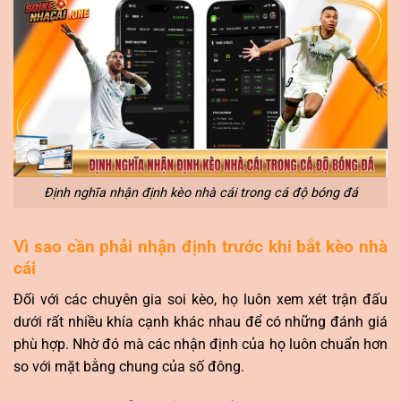
Định nghĩa nhận định kèo nhà cái trong cá độ bóng đá
Vì sao cần phải nhận định trước khi bắt kèo nhà
cái
Đối với các chuyên gia soi kèo, họ luôn xem xét trận đấu
dưới rất nhiều khía cạnh khác nhau để có những đánh giá
phù hợp. Nhờ đó mà các nhận định của họ luôn chuẩn hơn
so với mặt bằng chung của số đông.