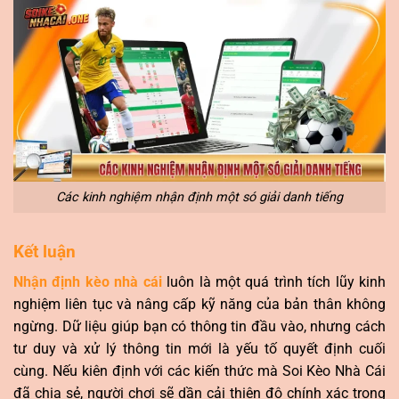
Các kinh nghiệm nhận định một só giải danh tiếng
Kết luận
Nhận định kèo nhà cái
luôn là một quá trình tích lũy kinh
nghiệm liên tục và nâng cấp kỹ năng của bản thân không
ngừng. Dữ liệu giúp bạn có thông tin đầu vào, nhưng cách
tư duy và xử lý thông tin mới là yếu tố quyết định cuối
cùng. Nếu kiên định với các kiến thức mà Soi Kèo Nhà Cái
đã chia sẻ, người chơi sẽ dần cải thiện độ chính xác trong