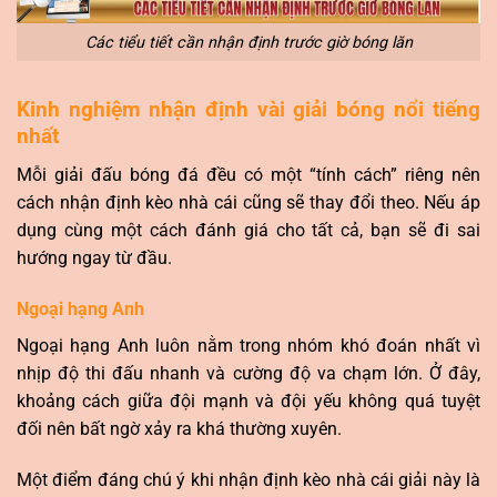
Các tiểu tiết cần nhận định trước giờ bóng lăn
Kinh nghiệm nhận định vài giải bóng nổi tiếng
nhất
Mỗi giải đấu bóng đá đều có một “tính cách” riêng nên
cách nhận định kèo nhà cái cũng sẽ thay đổi theo. Nếu áp
dụng cùng một cách đánh giá cho tất cả, bạn sẽ đi sai
hướng ngay từ đầu.
Ngoại hạng Anh
Ngoại hạng Anh luôn nằm trong nhóm khó đoán nhất vì
nhịp độ thi đấu nhanh và cường độ va chạm lớn. Ở đây,
khoảng cách giữa đội mạnh và đội yếu không quá tuyệt
đối nên bất ngờ xảy ra khá thường xuyên.
Một điểm đáng chú ý khi nhận định kèo nhà cái giải này là