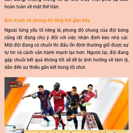
hoàn toàn về mặt thế trận.
Bức tranh về phong độ tổng thể gần đây
Ngoài từng yếu tố riêng lẻ, phong độ chung của đội bóng
cũng rất đáng chú ý đối với việc nhận định kèo nhà cái.
Một đội đang có chuỗi thi đấu ổn định thường giữ được sự
tự tin và cách vận hành mạch lạc hơn. Ngược lại, đội đang
gặp chuỗi kết quả không tốt sẽ dễ bị ảnh hưởng về tâm lý,
dẫn đến sự thiếu gắn kết trong lối chơi.