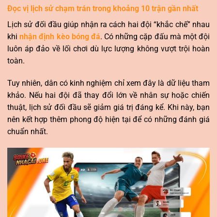
Đọc vị lịch sử chạm trán trong khoảng 10 trận gần nhất
Lịch sử đối đầu giúp nhận ra cách hai đội “khắc chế” nhau
khi
nhận định kèo bóng đá
. Có những cặp đấu mà một đội
luôn áp đảo về lối chơi dù lực lượng không vượt trội hoàn
toàn.
Tuy nhiên, dân có kinh nghiệm chỉ xem đây là dữ liệu tham
khảo. Nếu hai đội đã thay đổi lớn về nhân sự hoặc chiến
thuật, lịch sử đối đầu sẽ giảm giá trị đáng kể. Khi này, bạn
nên kết hợp thêm phong độ hiện tại để có những đánh giá
chuẩn nhất.