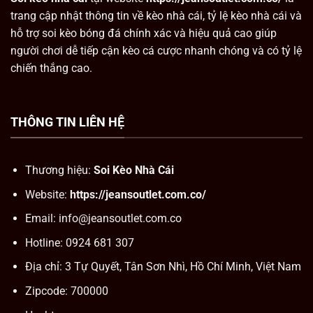
trang cập nhật thông tin về kèo nhà cái, tỷ lệ kèo nhà cái và
hỗ trợ soi kèo bóng đá chính xác và hiệu quả cao giúp
người chơi dễ tiếp cận kèo cá cược nhanh chóng và có tỷ lệ
chiến thắng cao.
THÔNG TIN LIÊN HỆ
Thương hiệu:
Soi Kèo Nhà Cái
Website:
https://jeansoutlet.com.co/
Email:
info@jeansoutlet.com.co
Hotline: 0924 681 307
Địa chỉ: 3 Tự Quyết, Tân Sơn Nhì, Hồ Chí Minh, Việt Nam
Zipcode: 700000