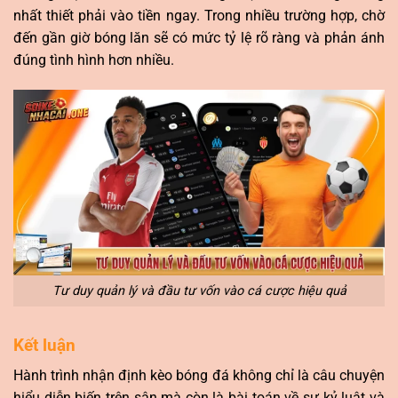
nhất thiết phải vào tiền ngay. Trong nhiều trường hợp, chờ
đến gần giờ bóng lăn sẽ có mức tỷ lệ rõ ràng và phản ánh
đúng tình hình hơn nhiều.
Tư duy quản lý và đầu tư vốn vào cá cược hiệu quả
Kết luận
Hành trình nhận định kèo bóng đá không chỉ là câu chuyện
hiểu diễn biến trên sân mà còn là bài toán về sự kỷ luật và