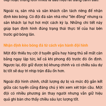
Ngoài ra, sân nhà và sân khách cần tách riêng để nhận
định kèo bóng. Có đội đá sân nhà như “lên đồng” nhưng ra
sân khách lại hụt hơi một cách kỳ lạ. Những chi tiết này
giúp bạn định hình đúng trạng thái thực tế của hai bên
trước giờ bóng lăn.
Nhận định kèo bóng đá từ cách vận hành đội hình
Một đội thiếu trụ cột ở tuyến giữa hay hàng thủ sẽ mất cân
bằng ngay lập tức, kể cả khi phong độ trước đó ổn định.
Ngược lại, đội giữ được bộ khung chính và có chiều sâu dự
bị tốt sẽ duy trì nhịp trận đấu ổn hơn.
Ngoài đội hình chính, chất lượng dự bị và mức độ gắn kết
giữa các tuyến cũng đáng chú ý khi xem xét trận cầu. Một
đội có nhiều phương án thay người nhưng vẫn giữ hiệu
quả ghi bàn cho thấy chiều sâu lực lượng tốt.