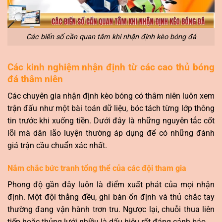
Các biến số cần quan tâm khi nhận định kèo bóng đá
Các kinh nghiệm nhận định từ các cao thủ bóng
đá thâm niên
Các chuyên gia nhận định kèo bóng có thâm niên luôn xem
trận đấu như một bài toán dữ liệu, bóc tách từng lớp thông
tin trước khi xuống tiền. Dưới đây là những nguyên tắc cốt
lõi mà dân lão luyện thường áp dụng để có những đánh
giá trận cầu chuẩn xác nhất.
Nắm chắc bức tranh tổng thể của các đội tham gia
Phong độ gần đây luôn là điểm xuất phát của mọi nhận
định. Một đội thắng đều, ghi bàn ổn định và thủ chắc tay
thường đang vận hành trơn tru. Ngược lại, chuỗi thua liên
tiếp hoặc thủng lưới nhiều là dấu hiệu rất đáng cảnh báo.