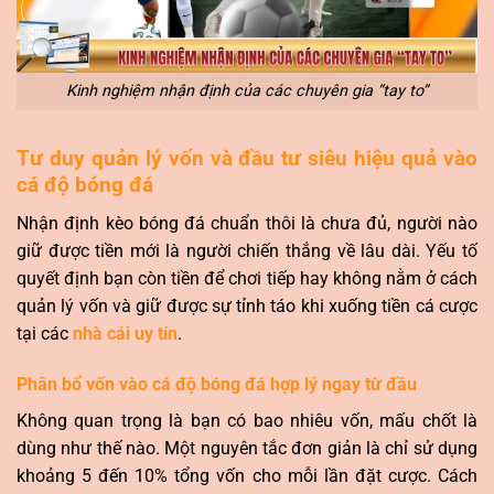
Kinh nghiệm nhận định của các chuyên gia “tay to”
Tư duy quản lý vốn và đầu tư siêu hiệu quả vào
cá độ bóng đá
Nhận định kèo bóng đá chuẩn thôi là chưa đủ, người nào
giữ được tiền mới là người chiến thắng về lâu dài. Yếu tố
quyết định bạn còn tiền để chơi tiếp hay không nằm ở cách
quản lý vốn và giữ được sự tỉnh táo khi xuống tiền cá cược
tại các
nhà cái uy tín
.
Phân bổ vốn vào cá độ bóng đá hợp lý ngay từ đầu
Không quan trọng là bạn có bao nhiêu vốn, mấu chốt là
dùng như thế nào. Một nguyên tắc đơn giản là chỉ sử dụng
khoảng 5 đến 10% tổng vốn cho mỗi lần đặt cược. Cách