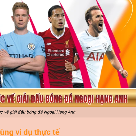
ợc về giải đấu bóng đá Ngoại Hạng Anh
ùng ví dụ thực tế