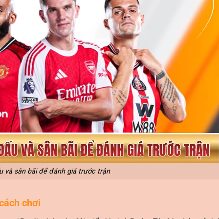
u và sân bãi để đánh giá trước trận
 cách chơi