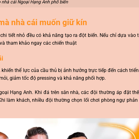
èo nhà cái Ngoại Hạng Anh phổ biến
 mà nhà cái muốn giữ kín
chi tiết nhỏ đều có khả năng tạo ra đột biến. Nếu chỉ dựa vào t
ũ và tham khảo ngay các chiến thuật
ãi
 khiến thể lực của cầu thủ bị ảnh hưởng trực tiếp đến cách triển
 mỏi, giảm tốc độ pressing và khả năng phối hợp.
goại Hạng Anh. Khi đá trên sân nhà, các đội thường áp đặt thế
 Khi làm khách, nhiều đội thường chọn lối chơi phòng ngự phả