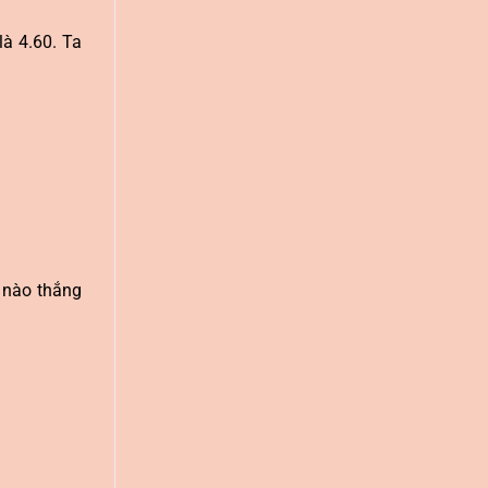
là 4.60. Ta
 nào thắng