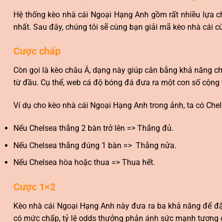
Hệ thống kèo nhà cái Ngoại Hạng Anh gồm rất nhiều lựa ch
nhất. Sau đây, chúng tôi sẽ cùng bạn giải mã kèo nhà cái cù
Cược chấp
Còn gọi là kèo châu Á, dạng này giúp cân bằng khả năng c
từ đầu. Cụ thể, web cá độ bóng đá đưa ra một con số cộng t
Ví dụ cho kèo nhà cái Ngoại Hạng Anh trong ảnh, ta có Che
Nếu Chelsea thắng 2 bàn trở lên => Thắng đủ.
Nếu Chelsea thắng đúng 1 bàn => Thắng nửa.
Nếu Chelsea hòa hoặc thua => Thua hết.
Cược 1×2
Kèo nhà cái Ngoại Hạng Anh này đưa ra ba khả năng để đặt 
có mức chấp, tỷ lệ odds thưởng phản ánh sức mạnh tương đ