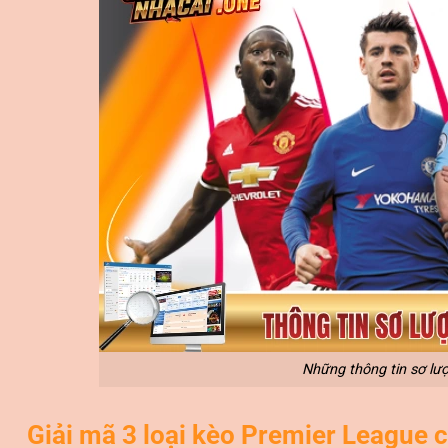
Những thông tin sơ lư
Giải mã 3 loại kèo Premier League c