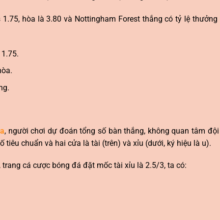
 1.75, hòa là 3.80 và Nottingham Forest thắng có tỷ lệ thưởng 
 1.75.
hòa.
ng.
ga
, người chơi dự đoán tổng số bàn thắng, không quan tâm đội
iêu chuẩn và hai cửa là tài (trên) và xỉu (dưới, ký hiệu là u).
 trang cá cược bóng đá đặt mốc tài xỉu là 2.5/3, ta có: