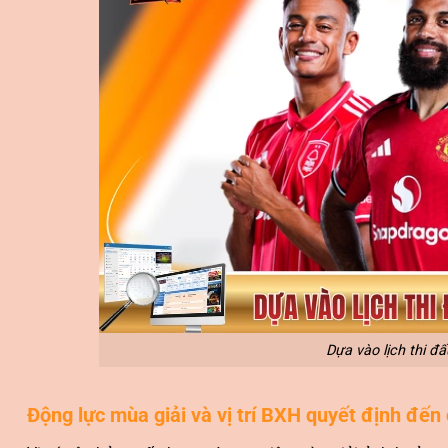
Dựa vào lịch thi đấ
Động lực mùa giải và vị trí BXH quyết định đến