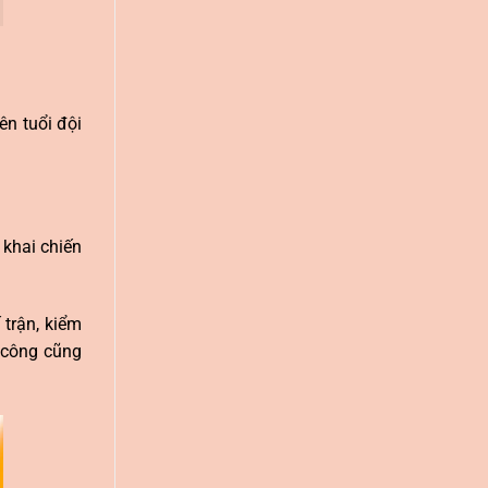
ên tuổi đội
 khai chiến
 trận, kiểm
n công cũng